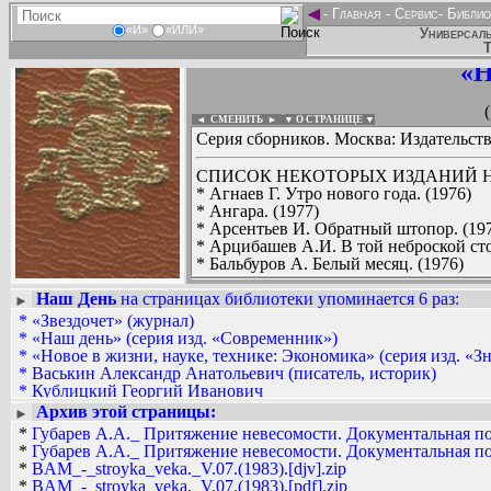
◄
-
Главная
-
Сервис
-
Библио
«И»
«ИЛИ»
Универсаль
Т
«Н
◄ СМЕНИТЬ
►
|
▼ О СТРАНИЦЕ ▼
Серия сборников. Москва: Издательст
СПИСОК НЕКОТОРЫХ ИЗДАНИЙ Н
* Агнаев Г. Утро нового года. (1976)
* Ангара. (1977)
* Арсентьев И. Обратный штопор. (19
* Арцибашев А.И. В той неброской сто
* Бальбуров А. Белый месяц. (1976)
* БАМ - стройка века. (1975)
Наш День
на страницах библиотеки упоминается 6 раз
* БАМ - стройка века. Выпуск 3. (1978
:
►
* БАМ - стройка века. Выпуск 4. (1979
*
«Звездочет» (журнал)
Вадим Ершов...
* БАМ - стройка века. Выпуск 5. (1980
*
«Наш день» (серия изд. «Современник»)
Игорь Беспалов, Николаева, НМШ...
* БАМ - стройка века. Выпуск 6. (1981
*
«Новое в жизни, науке, технике: Экономика» (серия изд. «З
* БАМ - стройка века. Выпуск 7.(1983
*
Васькин Александр Анатольевич (писатель, историк)
СПИСОК НЕКОТОРЫХ ОЦИФРОВА
* БАМ - стройка века. Выпуск 8. (198
*
Кублицкий Георгий Иванович
...
* Бобров А.А. Белая дорога. (1986)
*
Литература. Обществоведение: Художественная литература 
Архив этой страницы:
►
* Бобров Р.В. Лесники из Прибрежного
*
Губарев А.А._ Притяжение невесомости. Документальная пов
* Бобров Р.В. Мендовский проспект. (
*
Губарев А.А._ Притяжение невесомости. Документальная пов
* Бондаренко Б.Е. Цейтнот. (1974)
*
BAM_-_stroyka_veka._V.07.(1983).[djv].zip
* Брянская И.А. Щедрость. (1989)
*
BAM_-_stroyka_veka._V.07.(1983).[pdf].zip