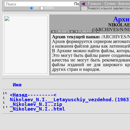
◄
-
Главная
-
Сервис
-
Библио
Универсальная библиотека
«И»
«ИЛИ»
Архи
NIKOLAEV
(/ARCHIVES/N/NI
◄ СМЕНИТЬ
►
|
▼ РАЗВЕРНУТЬ ▼
Архив текущей папки:
/ARCHIVES/N/
Архив формируется сервером автомати
а названия файлов даны как латиницей
В Архиве можно найти файлы, которы
Это могут быть файлы ранее созданны
качества не могут быть рекомендован
файлы изданий не для широкого кру
других стран и народов.
 Имя
...
<Назад---------<
Nikolaev_N.I.__Letayuschiy_vezdehod.(1963
_Nikolaev_N.I..zip
_Nikolaev_N.I..html