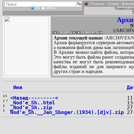
◄
-
Главная
-
Сервис
-
Библио
Универсаль
«И»
«ИЛИ»
Т
Архи
N
(/ARCHIV
◄ СМЕНИТЬ
►
|
▼ РАЗВЕРНУТЬ ▼
Архив текущей папки:
/ARCHIVES/N/
Архив формируется сервером автомати
а названия файлов даны как латиницей
В Архиве можно найти файлы, которы
Это могут быть файлы ранее созданны
качества не могут быть рекомендован
файлы изданий не для широкого кру
других стран и народов.
 Имя
Да
...
<Назад---------<
_Nod'e_Sh..html
_Nod'e_Sh..zip
Nod'e_Sh.__Jan_Sbogar.(1934).[djv].zip