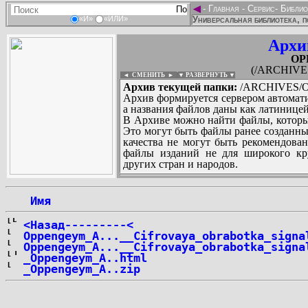
◄
-
Главная
-
Сервис
-
Библио
Универсальная библиотека, п
«И»
«ИЛИ»
Архи
OP
(/ARCHIV
◄ СМЕНИТЬ
►
|
▼ РАЗВЕРНУТЬ ▼
Архив текущей папки:
/ARCHIVES/
Архив формируется сервером автомати
а названия файлов даны как латиницей
В Архиве можно найти файлы, которы
Это могут быть файлы ранее созданны
качества не могут быть рекомендован
файлы изданий не для широкого кру
других стран и народов.
 Имя
...
<Назад---------<
Oppengeym_A...__Cifrovaya_obrabotka_signa
Oppengeym_A...__Cifrovaya_obrabotka_signa
_Oppengeym_A..html
_Oppengeym_A..zip