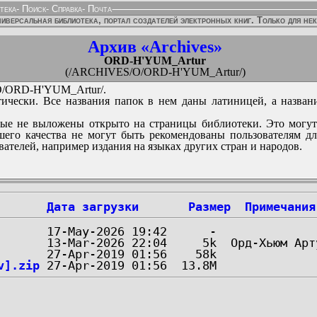
тека
-
Поиск
-
Справка
-
Почта
иверсальная библиотека, портал создателей электронных книг. Только для не
Архив «Archives»
ORD-H'YUM_Artur
(/ARCHIVES/O/ORD-H'YUM_Artur/)
/ORD-H'YUM_Artur/.
ически. Все названия папок в нем даны латиницей, а назван
ые не выложены открыто на страницы библиотеки. Это могут
его качества не могут быть рекомендованы пользователям д
вателей, например издания на языках других стран и народов.
Дата загрузки
Размер
Примечания
v].zip