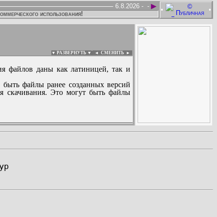
►
6.8.2026 -
-
•
•
коммерческого использования!
▼ РАЗВЕРНУТЬ ▼
|
◄
СМЕНИТЬ ►
ия файлов даны как латиницей, так и
 быть файлы ранее созданных версий
ля скачивания. Это могут быть файлы
: