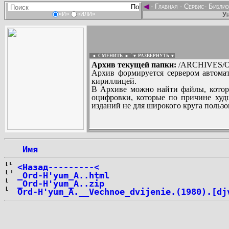
◄
-
Главная
-
Сервис
-
Библио
Ун
«И»
«ИЛИ»
◄ СМЕНИТЬ
►
|
▼ РАЗВЕРНУТЬ ▼
Архив текущей папки:
/ARCHIVES/O
Архив формируется сервером автомат
кириллицей.
В Архиве можно найти файлы, котор
оцифровки, которые по причине худш
изданий не для широкого круга пользо
...
 Имя
<Назад---------<
_Ord-H'yum_A..html
_Ord-H'yum_A..zip
Ord-H'yum_A.__Vechnoe_dvijenie.(1980).[dj