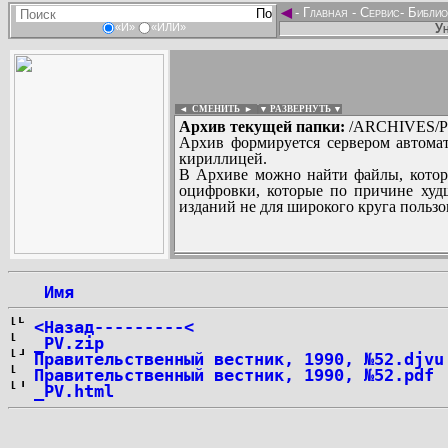
◄
-
Главная
-
Сервис
-
Библио
Ун
«И»
«ИЛИ»
◄ СМЕНИТЬ
►
|
▼ РАЗВЕРНУТЬ ▼
Архив текущей папки:
/ARCHIVES/P/''P
Архив формируется сервером автомат
кириллицей.
В Архиве можно найти файлы, котор
оцифровки, которые по причине худш
изданий не для широкого круга пользо
...
 Имя
<Назад---------<
_PV.zip
Правительственный вестник, 1990, №52.djvu
Правительственный вестник, 1990, №52.pdf
_PV.html