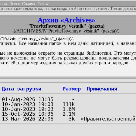
тека
-
Поиск
-
Справка
-
Почта
иверсальная библиотека, портал создателей электронных книг. Только для не
Архив «Archives»
''Pravitel'stvennyy_vestnik''_(gazeta)
(/ARCHIVES/P/''Pravitel'stvennyy_vestnik''_(gazeta)/)
ravitel'stvennyy_vestnik''_(gazeta)/.
ически. Все названия папок в нем даны латиницей, а назван
ые не выложены открыто на страницы библиотеки. Это могут
его качества не могут быть рекомендованы пользователям д
вателей, например издания на языках других стран и народов.
Дата загрузки
Размер
Примечания