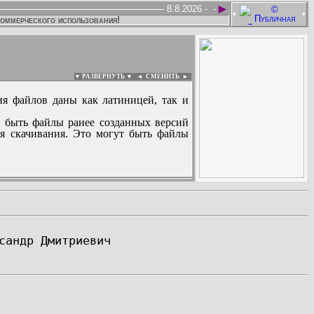
►
8.8.2026 -
-
•
•
коммерческого использования!
▼ РАЗВЕРНУТЬ ▼
|
◄
СМЕНИТЬ ►
ия файлов даны как латиницей, так и
 быть файлы ранее созданных версий
ля скачивания. Это могут быть файлы
: