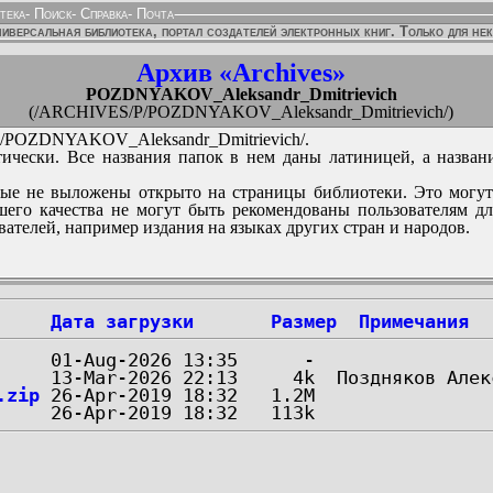
тека
-
Поиск
-
Справка
-
Почта
иверсальная библиотека, портал создателей электронных книг. Только для не
Архив «Archives»
POZDNYAKOV_Aleksandr_Dmitrievich
(/ARCHIVES/P/POZDNYAKOV_Aleksandr_Dmitrievich/)
POZDNYAKOV_Aleksandr_Dmitrievich/.
ически. Все названия папок в нем даны латиницей, а назван
ые не выложены открыто на страницы библиотеки. Это могут
его качества не могут быть рекомендованы пользователям д
вателей, например издания на языках других стран и народов.
Дата загрузки
Размер
Примечания
.zip