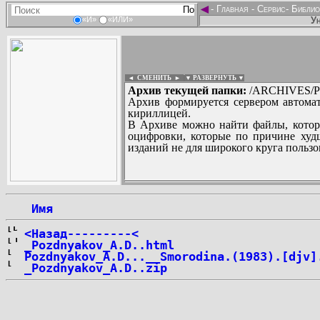
◄
-
Главная
-
Сервис
-
Библио
Ун
«И»
«ИЛИ»
◄ СМЕНИТЬ
►
|
▼ РАЗВЕРНУТЬ ▼
Архив текущей папки:
/ARCHIVES/P/
Архив формируется сервером автомат
кириллицей.
В Архиве можно найти файлы, котор
оцифровки, которые по причине худш
изданий не для широкого круга пользо
...
 Имя
<Назад---------<
_Pozdnyakov_A.D..html
Pozdnyakov_A.D...__Smorodina.(1983).[djv]
_Pozdnyakov_A.D..zip