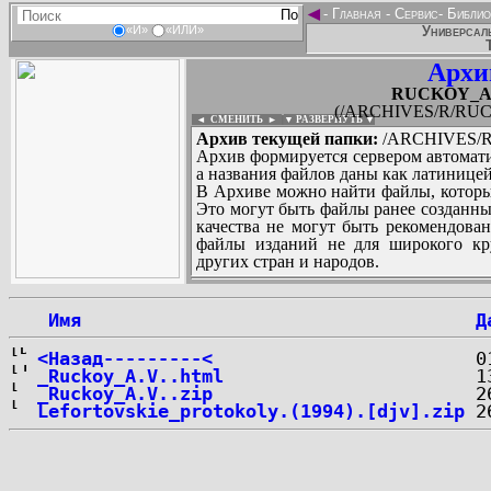
◄
-
Главная
-
Сервис
-
Библио
Универсаль
«И»
«ИЛИ»
Архи
RUCKOY_Ale
(/ARCHIVES/R/RUCK
◄ СМЕНИТЬ
►
|
▼ РАЗВЕРНУТЬ ▼
Архив текущей папки:
/ARCHIVES/R/
Архив формируется сервером автомати
а названия файлов даны как латиницей
В Архиве можно найти файлы, которы
Это могут быть файлы ранее созданны
качества не могут быть рекомендован
файлы изданий не для широкого кру
других стран и народов.
 Имя
Д
...
<Назад---------<
_Ruckoy_A.V..html
_Ruckoy_A.V..zip
Lefortovskie_protokoly.(1994).[djv].zip