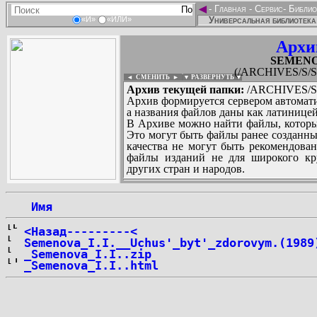
◄
-
Главная
-
Сервис
-
Библио
Универсальная библиотека
«И»
«ИЛИ»
Архи
SEMENOVA
(/ARCHIVES/S/SE
◄ СМЕНИТЬ
►
|
▼ РАЗВЕРНУТЬ ▼
Архив текущей папки:
/ARCHIVES/S/S
Архив формируется сервером автомати
а названия файлов даны как латиницей
В Архиве можно найти файлы, которы
Это могут быть файлы ранее созданны
качества не могут быть рекомендован
файлы изданий не для широкого кру
других стран и народов.
 Имя
...
<Назад---------<
Semenova_I.I.__Uchus'_byt'_zdorovym.(1989
_Semenova_I.I..zip
_Semenova_I.I..html