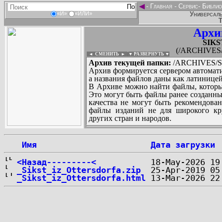
◄
-
Главная
-
Сервис
-
Библио
Универсаль
«И»
«ИЛИ»
Т
Архи
SIKST
(/ARCHIVES/S
◄ СМЕНИТЬ
►
|
▼ РАЗВЕРНУТЬ ▼
Архив текущей папки:
/ARCHIVES/S/S
Архив формируется сервером автомати
а названия файлов даны как латиницей
В Архиве можно найти файлы, которы
Это могут быть файлы ранее созданны
качества не могут быть рекомендован
файлы изданий не для широкого кру
других стран и народов.
 Имя
Дата загрузки
...
<Назад---------<
_Sikst_iz_Ottersdorfa.zip
_Sikst_iz_Ottersdorfa.html