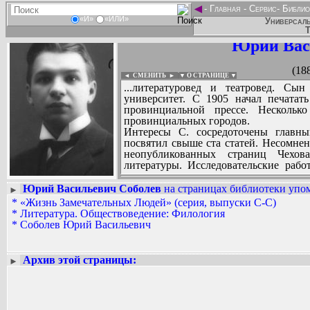
◄
-
Главная
-
Сервис
-
Библио
«И»
«ИЛИ»
Универсаль
Т
Юрий Вас
(18
◄ СМЕНИТЬ
►
|
▼ О СТРАНИЦЕ ▼
...литературовед и театровед. Сы
университет. С 1905 начал печатат
провинциальной прессе. Нескольк
провинциальных городов.
Интересы С. сосредоточены главны
посвятил свыше ста статей. Несомнен
неопубликованных страниц Чехов
литературы. Исследовательские раб
страдают невыдержанностью точки зре
театральных рецензентов и историко
Юрий Васильевич Соболев
на страницах библиотеки упом
►
С. принадлежат пьесы: «Униженные 
*
«Жизнь Замечательных Людей» (серия, выпуски С-С)
Вадим Ершов...
собой переработку одноименных произ
*
Литература. Обществоведение: Филология
...
*
Соболев Юрий Васильевич
СПИСОК НЕКОТОРЫХ ОЦИФРОВА
...
Архив этой страницы:
►