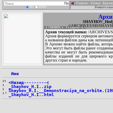
◄
-
Главная
-
Сервис
-
Библио
Универсальн
«И»
«ИЛИ»
Архи
SHAYHOV_Hodjiak
(/ARCHIVES/SH/SHAYHOV_H
◄ СМЕНИТЬ
►
|
▼ РАЗВЕРНУТЬ ▼
Архив текущей папки:
/ARCHIVES/SH/
Архив формируется сервером автомати
а названия файлов даны как латиницей
В Архиве можно найти файлы, которы
Это могут быть файлы ранее созданны
качества не могут быть рекомендован
файлы изданий не для широкого кру
других стран и народов.
 Имя
...
<Назад---------<
_Shayhov_H.I..zip
Shayhov_H.I.__Demonstraciya_na_orbite.(19
_Shayhov_H.I..html