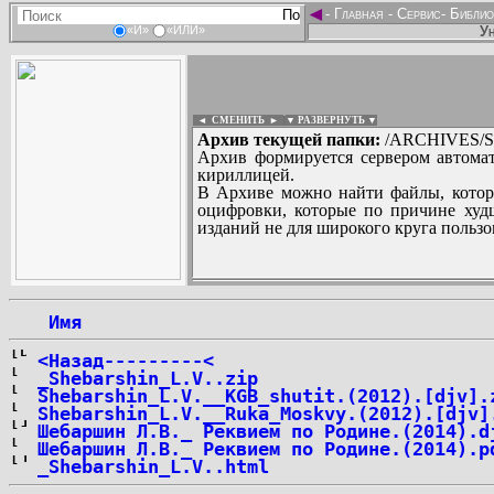
◄
-
Главная
-
Сервис
-
Библио
Ун
«И»
«ИЛИ»
◄ СМЕНИТЬ
►
|
▼ РАЗВЕРНУТЬ ▼
Архив текущей папки:
/ARCHIVES/SH
Архив формируется сервером автомат
кириллицей.
В Архиве можно найти файлы, котор
оцифровки, которые по причине худш
изданий не для широкого круга пользо
...
 Имя
<Назад---------<
_Shebarshin_L.V..zip
Shebarshin_L.V.__KGB_shutit.(2012).[djv].
Shebarshin_L.V.__Ruka_Moskvy.(2012).[djv]
Шебаршин Л.В._ Реквием по Родине.(2014).d
Шебаршин Л.В._ Реквием по Родине.(2014).p
_Shebarshin_L.V..html