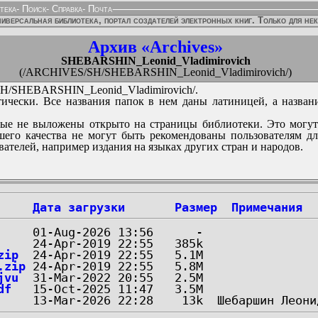
тека
-
Поиск
-
Справка
-
Почта
иверсальная библиотека, портал создателей электронных книг. Только для не
Архив «Archives»
SHEBARSHIN_Leonid_Vladimirovich
(/ARCHIVES/SH/SHEBARSHIN_Leonid_Vladimirovich/)
/SHEBARSHIN_Leonid_Vladimirovich/.
ически. Все названия папок в нем даны латиницей, а назван
ые не выложены открыто на страницы библиотеки. Это могут
его качества не могут быть рекомендованы пользователям д
вателей, например издания на языках других стран и народов.
Дата загрузки
Размер
Примечания
zip
.zip
jvu
df