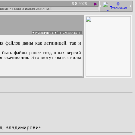
►
6.8.2026 -
-
•
•
коммерческого использования!
▼ РАЗВЕРНУТЬ ▼
|
◄
СМЕНИТЬ ►
ия файлов даны как латиницей, так и
 быть файлы ранее созданных версий
ля скачивания. Это могут быть файлы
: