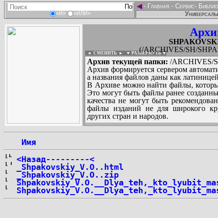
◄
-
Главная
-
Сервис
-
Библио
Универсальн
«И»
«ИЛИ»
Архи
SHPAKOVSKIY
(/ARCHIVES/SH/SHPAK
◄ СМЕНИТЬ
►
|
▼ РАЗВЕРНУТЬ ▼
Архив текущей папки:
/ARCHIVES/SH
Архив формируется сервером автомати
а названия файлов даны как латиницей
В Архиве можно найти файлы, которы
Это могут быть файлы ранее созданны
качества не могут быть рекомендован
файлы изданий не для широкого кру
других стран и народов.
 Имя
...
<Назад---------<
_Shpakovskiy_V.O..html
_Shpakovskiy_V.O..zip
Shpakovskiy_V.O.__Dlya_teh,_kto_lyubit_ma
Shpakovskiy_V.O.__Dlya_teh,_kto_lyubit_ma