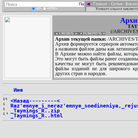
◄
-
Главная
-
Сервис
-
Библио
Универсальная библиоте
«И»
«ИЛИ»
Архи
TAY
(/ARCHIVES
◄ СМЕНИТЬ
►
|
▼ РАЗВЕРНУТЬ ▼
Архив текущей папки:
/ARCHIVES/T
Архив формируется сервером автомати
а названия файлов даны как латиницей
В Архиве можно найти файлы, которы
Это могут быть файлы ранее созданны
качества не могут быть рекомендован
файлы изданий не для широкого кру
других стран и народов.
 Имя
...
<Назад---------<
Raz'emnye_i_neraz'emnye_soedineniya,_reju
_Taymings_R..zip
_Taymings_R..html