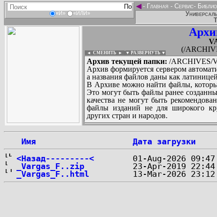
◄
-
Главная
-
Сервис
-
Библио
Универсаль
«И»
«ИЛИ»
Т
Архи
V
(/ARCHIV
◄ СМЕНИТЬ
►
|
▼ РАЗВЕРНУТЬ ▼
Архив текущей папки:
/ARCHIVES/V
Архив формируется сервером автомати
а названия файлов даны как латиницей
В Архиве можно найти файлы, которы
Это могут быть файлы ранее созданны
качества не могут быть рекомендован
файлы изданий не для широкого кру
других стран и народов.
 Имя
Дата загрузки
...
<Назад---------<
_Vargas_F..zip
_Vargas_F..html