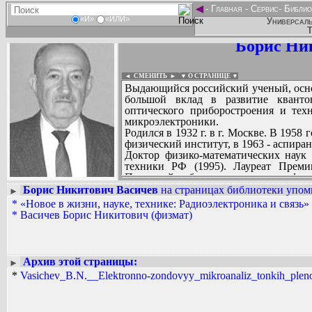
◄
-
Главная
-
Сервис
-
Библио
«И»
«ИЛИ»
Универсаль
Т
Борис Ни
◄ СМЕНИТЬ
►
|
▼ О СТРАНИЦЕ ▼
Выдающийся российский ученый, осн
большой вклад в развитие квантов
оптического приборостроения и техн
микроэлектроники.
Родился в 1932 г. в г. Москве. В 195
физический институт, в 1963 - аспиран
Доктор физико-математических наук 
техники РФ (1995). Лауреат Преми
Почетный работник высшего професс
Главный конструктор электронной т
Борис Никитович Васичев
на страницах библиотеки упоми
►
научно-технического совета СССР 
*
«Новое в жизни, науке, технике: Радиоэлектроника и связь» 
Вадим Ершов...
Президент творческого союза «Эле
*
Васичев Борис Никитович (физмат)
AAW, DNS...
вакуумного общества.
Б.Н. Васичев имеет более 350 науч
СПИСОК НЕКОТОРЫХ ОЦИФРОВА
Академии Наук СССР, Российской Ака
...
монографий и более 20 изобретений...
Архив этой страницы:
►
*
Vasichev_B.N.__Elektronno-zondovyy_mikroanaliz_tonkih_plenok