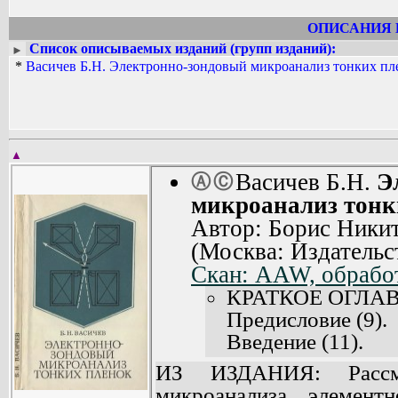
ОПИСАНИЯ 
Список описываемых изданий (групп изданий):
►
*
Васичев Б.Н. Электронно-зондовый микроанализ тонких пл
▲
Васичев Б.Н.
Э
Ⓐ
Ⓒ
микроанализ тонк
Автор: Борис Никит
(Москва: Издательс
Скан: AAW, обработ
КРАТКОЕ ОГЛА
Предисловие (9).
Введение (11).
Глава I. Локальн
ИЗ ИЗДАНИЯ: Рассмо
тел (13).
микроанализа элемент