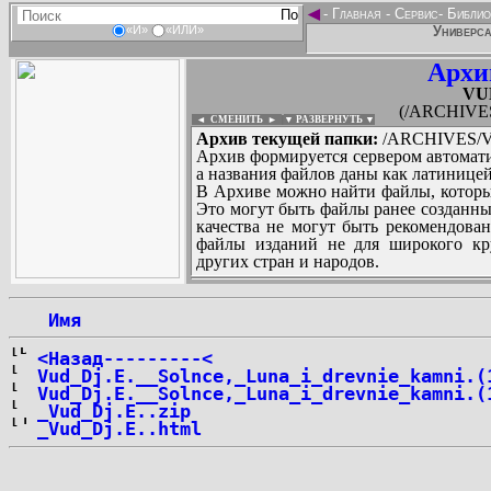
◄
-
Главная
-
Сервис
-
Библио
Универса
«И»
«ИЛИ»
Архи
VU
(/ARCHIVES
◄ СМЕНИТЬ
►
|
▼ РАЗВЕРНУТЬ ▼
Архив текущей папки:
/ARCHIVES/V/
Архив формируется сервером автомати
а названия файлов даны как латиницей
В Архиве можно найти файлы, которы
Это могут быть файлы ранее созданны
качества не могут быть рекомендован
файлы изданий не для широкого кру
других стран и народов.
 Имя
...
<Назад---------<
Vud_Dj.E.__Solnce,_Luna_i_drevnie_kamni.(
Vud_Dj.E.__Solnce,_Luna_i_drevnie_kamni.(
_Vud_Dj.E..zip
_Vud_Dj.E..html