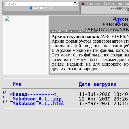
◄
-
Главная
-
Сервис
-
Библио
Универсаль
«И»
«ИЛИ»
Т
Архи
YAKOBSON_An
(/ARCHIVES/YA/YAKO
◄ СМЕНИТЬ
►
|
▼ РАЗВЕРНУТЬ ▼
Архив текущей папки:
/ARCHIVES/YA
Архив формируется сервером автомати
а названия файлов даны как латиницей
В Архиве можно найти файлы, которы
Это могут быть файлы ранее созданны
качества не могут быть рекомендован
файлы изданий не для широкого кру
других стран и народов.
 Имя
Дата загрузки
...
<Назад---------<
_Yakobson_A.L..zip
_Yakobson_A.L..html