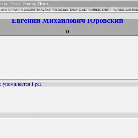
тека
-
Поиск
-
Справка
-
Почта
иверсальная библиотека, портал создателей электронных книг. Только для не
Евгений Михайлович Юровский
-
()
 упоминается 1 раз
:
ННЫХ ИЗДАНИЙ: