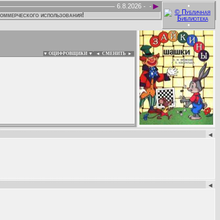
►
•
6.8.2026 -
-
коммерческого использования!
•
▼ ОЦИФРОВЩИКИ ▼
|
◄
СМЕНИТЬ ►
:
◄
◄