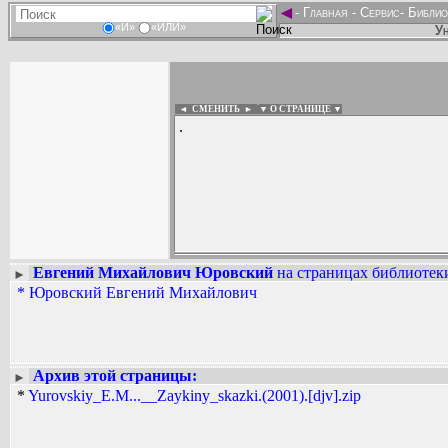
◄
-
Главная
-
Сервис
-
Библио
«И»
«ИЛИ»
Ун
◄ СМЕНИТЬ
►
|
▼ О СТРАНИЦЕ ▼
.
Евгений Михайлович Юровский
на страницах библиотеки
►
Вадим Ершов...
*
Юровский Евгений Михайлович
...
СПИСОК НЕКОТОРЫХ ОЦИФРОВА
...
Архив этой страницы:
►
*
Yurovskiy_E.M...__Zaykiny_skazki.(2001).[djv].zip