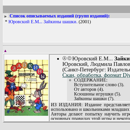
Список описываемых изданий (групп изданий):
►
*
Юровский Е.М... Зайкины шашки.
(2001)
▲
Юровский Е.М...
Зайк
Ⓐ
Ⓒ
Юровский, Людмила Павлов
(Санкт-Петербург: Издатель
Скан, обработка, формат Djv
СОДЕРЖАНИЕ:
Вступительное слово (3).
От авторов (4).
Ксюшины игрушки (5).
Зайкины шашки (7).
В доме творчества (12).
ИЗ ИЗДАНИЯ: Издание представляет 
Первый урок: доска (14).
использовано и школьниками младших 
Второй урок: шашки (17).
Авторы делают попытку научить игре
Третий урок: ходы (20).
основных правилах этой игры и некот
Четвертый урок: бой (22).
Пятый урок: дамка (24).