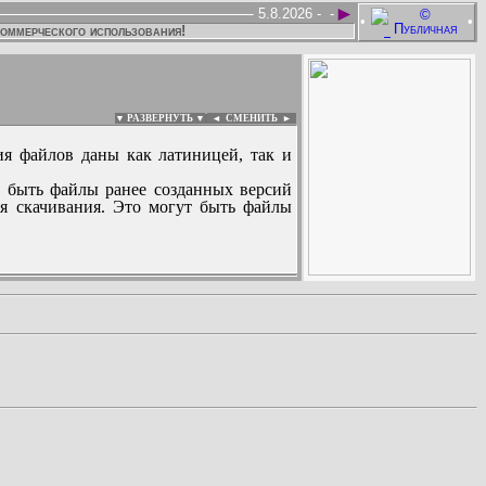
►
5.8.2026 -
-
•
•
коммерческого использования!
▼ РАЗВЕРНУТЬ ▼
|
◄
СМЕНИТЬ ►
ия файлов даны как латиницей, так и
 быть файлы ранее созданных версий
ля скачивания. Это могут быть файлы
: