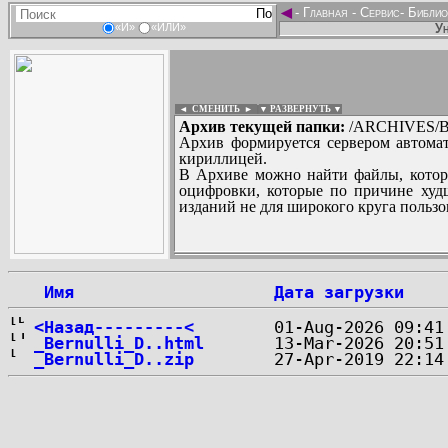
◄
-
Главная
-
Сервис
-
Библио
Ун
«И»
«ИЛИ»
◄ СМЕНИТЬ
►
|
▼ РАЗВЕРНУТЬ ▼
Архив текущей папки:
/ARCHIVES/B/
Архив формируется сервером автомат
кириллицей.
В Архиве можно найти файлы, котор
оцифровки, которые по причине худш
изданий не для широкого круга пользо
...
 Имя
Дата загрузки
<Назад---------<
_Bernulli_D..html
_Bernulli_D..zip