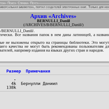
тека
-
Поиск
-
Справка
-
Почта
иверсальная библиотека, портал создателей электронных книг. Только для не
Архив «Archives»
BERNULLI_Daniil
(/ARCHIVES/B/BERNULLI_Daniil/)
BERNULLI_Daniil/.
ически. Все названия папок в нем даны латиницей, а назван
ые не выложены открыто на страницы библиотеки. Это могут
его качества не могут быть рекомендованы пользователям д
вателей, например издания на языках других стран и народов.
Размер
Примечания