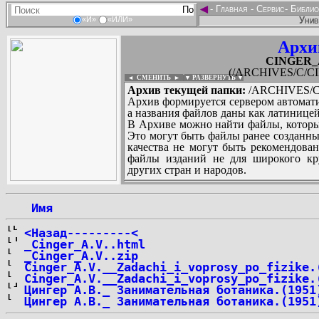
◄
-
Главная
-
Сервис
-
Библио
Унив
«И»
«ИЛИ»
Архи
CINGER_Al
(/ARCHIVES/C/CIN
◄ СМЕНИТЬ
►
|
▼ РАЗВЕРНУТЬ ▼
Архив текущей папки:
/ARCHIVES/C/C
Архив формируется сервером автомати
а названия файлов даны как латиницей
В Архиве можно найти файлы, которы
Это могут быть файлы ранее созданны
качества не могут быть рекомендован
файлы изданий не для широкого кру
других стран и народов.
 Имя
...
<Назад---------<
_Cinger_A.V..html
_Cinger_A.V..zip
Cinger_A.V.__Zadachi_i_voprosy_po_fizike.
Cinger_A.V.__Zadachi_i_voprosy_po_fizike.
Цингер А.В._ Занимательная ботаника.(1951
Цингер А.В._ Занимательная ботаника.(1951