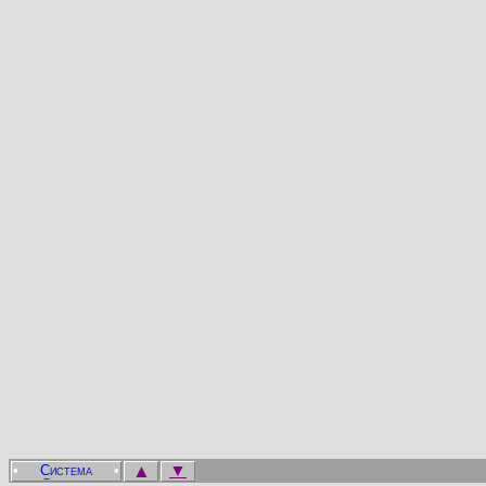
▲
▼
•
•