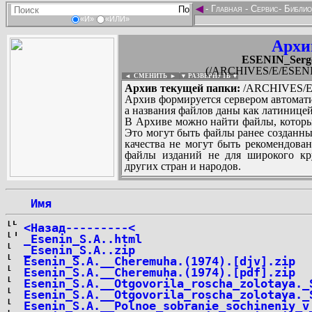
◄
-
Главная
-
Сервис
-
Библио
«И»
«ИЛИ»
Архи
ESENIN_Serge
(/ARCHIVES/E/ESENIN_
◄ СМЕНИТЬ
►
|
▼ РАЗВЕРНУТЬ ▼
Архив текущей папки:
/ARCHIVES/E/E
Архив формируется сервером автомати
а названия файлов даны как латиницей
В Архиве можно найти файлы, которы
Это могут быть файлы ранее созданны
качества не могут быть рекомендован
файлы изданий не для широкого кру
других стран и народов.
 Имя
...
<Назад---------<
_Esenin_S.A..html
_Esenin_S.A..zip
Esenin_S.A.__Cheremuha.(1974).[djv].zip
Esenin_S.A.__Cheremuha.(1974).[pdf].zip
Esenin_S.A.__Otgovorila_roscha_zolotaya._
Esenin_S.A.__Otgovorila_roscha_zolotaya._
Esenin_S.A.__Polnoe_sobranie_sochineniy_v