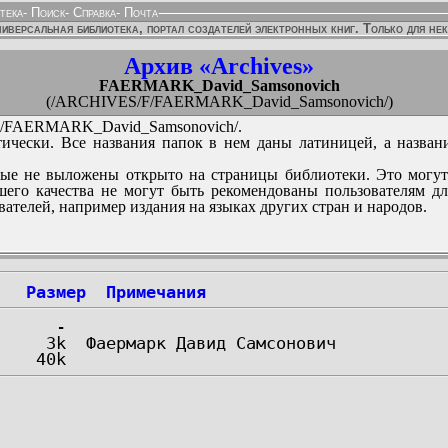
тека
-
Поиск
-
Справка
-
Почта
иверсальная библиотека, портал создателей электронных книг. Только для не
Архив «Archives»
FAERMARK_David_Samsonovich
(/ARCHIVES/F/FAERMARK_David_Samsonovich/)
/FAERMARK_David_Samsonovich/.
ически. Все названия папок в нем даны латиницей, а назван
ые не выложены открыто на страницы библиотеки. Это могут
его качества не могут быть рекомендованы пользователям д
вателей, например издания на языках других стран и народов.
Размер
Примечания