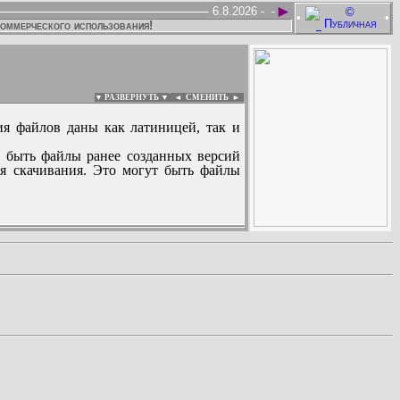
►
6.8.2026 -
-
•
•
коммерческого использования!
▼ РАЗВЕРНУТЬ ▼
|
◄
СМЕНИТЬ ►
ия файлов даны как латиницей, так и
 быть файлы ранее созданных версий
ля скачивания. Это могут быть файлы
: