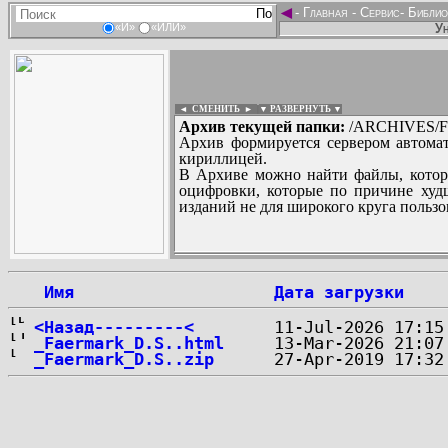
◄
-
Главная
-
Сервис
-
Библио
Ун
«И»
«ИЛИ»
◄ СМЕНИТЬ
►
|
▼ РАЗВЕРНУТЬ ▼
Архив текущей папки:
/ARCHIVES/F
Архив формируется сервером автомат
кириллицей.
В Архиве можно найти файлы, котор
оцифровки, которые по причине худш
изданий не для широкого круга пользо
...
 Имя
Дата загрузки
<Назад---------<
_Faermark_D.S..html
_Faermark_D.S..zip