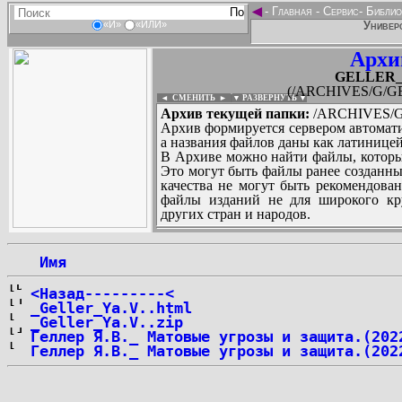
◄
-
Главная
-
Сервис
-
Библио
Универс
«И»
«ИЛИ»
Архи
GELLER_Y
(/ARCHIVES/G/GE
◄ СМЕНИТЬ
►
|
▼ РАЗВЕРНУТЬ ▼
Архив текущей папки:
/ARCHIVES/G/
Архив формируется сервером автомати
а названия файлов даны как латиницей
В Архиве можно найти файлы, которы
Это могут быть файлы ранее созданны
качества не могут быть рекомендован
файлы изданий не для широкого кру
других стран и народов.
 Имя
...
<Назад---------<
_Geller_Ya.V..html
_Geller_Ya.V..zip
Геллер Я.В._ Матовые угрозы и защита.(202
Геллер Я.В._ Матовые угрозы и защита.(202