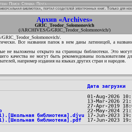
тека
-
Поиск
-
Справка
-
Почта
иверсальная библиотека, портал создателей электронных книг. Только для не
Архив «Archives»
GRIC_Teodor_Solomonovich
(/ARCHIVES/G/GRIC_Teodor_Solomonovich/)
GRIC_Teodor_Solomonovich/.
ически. Все названия папок в нем даны латиницей, а назван
ые не выложены открыто на страницы библиотеки. Это могут
его качества не могут быть рекомендованы пользователям д
вателей, например издания на языках других стран и народов.
Дата загрузки
p
1).[Школьная библиотека].djvu
1).[Школьная библиотека].pdf