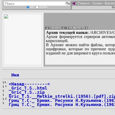
◄
-
Главная
-
Сервис
-
Библио
Ун
«И»
«ИЛИ»
◄ СМЕНИТЬ
►
|
▼ РАЗВЕРНУТЬ ▼
Архив текущей папки:
/ARCHIVES/G/
Архив формируется сервером автомат
кириллицей.
В Архиве можно найти файлы, котор
оцифровки, которые по причине худш
изданий не для широкого круга пользо
...
 Имя
<Назад---------<
_Gric_T.S..html
_Gric_T.S..zip
Gric_T.S.__Metkie_strelki.(1956).[pdf].zi
Гриц Т.С._ Ермак. Рисунки Н.Кузьмина.(196
Гриц Т.С._ Ермак. Рисунки Н.Кузьмина.(196