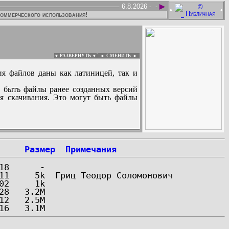
►
6.8.2026 -
-
•
•
коммерческого использования!
▼ РАЗВЕРНУТЬ ▼
|
◄
СМЕНИТЬ ►
ия файлов даны как латиницей, так и
 быть файлы ранее созданных версий
ля скачивания. Это могут быть файлы
:
Размер
Примечания