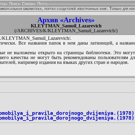
тека
-
Поиск
-
Справка
-
Почта
иверсальная библиотека, портал создателей электронных книг. Только для не
Архив «Archives»
KLEYTMAN_Samuil_Lazarevich
(/ARCHIVES/K/KLEYTMAN_Samuil_Lazarevich/)
KLEYTMAN_Samuil_Lazarevich/.
ически. Все названия папок в нем даны латиницей, а назван
ые не выложены открыто на страницы библиотеки. Это могут
его качества не могут быть рекомендованы пользователям д
вателей, например издания на языках других стран и народов.
omobilya_i_pravila_dorojnogo_dvijeniya.(1978)
omobilya_i_pravila_dorojnogo_dvijeniya.(1978)