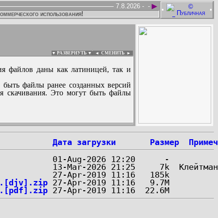
►
7.8.2026 -
-
•
•
коммерческого использования!
▼ РАЗВЕРНУТЬ ▼
|
◄
СМЕНИТЬ ►
ия файлов даны как латиницей, так и
 быть файлы ранее созданных версий
ля скачивания. Это могут быть файлы
:
Дата загрузки
Размер
Примеч
.[djv].zip
.[pdf].zip