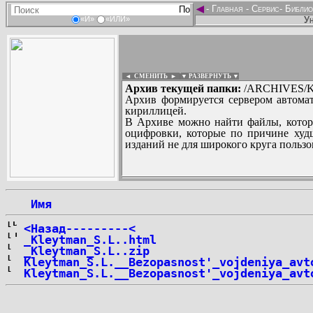
◄
-
Главная
-
Сервис
-
Библио
Ун
«И»
«ИЛИ»
◄ СМЕНИТЬ
►
|
▼ РАЗВЕРНУТЬ ▼
Архив текущей папки:
/ARCHIVES/K/
Архив формируется сервером автомат
кириллицей.
В Архиве можно найти файлы, котор
оцифровки, которые по причине худш
изданий не для широкого круга пользо
...
 Имя
<Назад---------<
_Kleytman_S.L..html
_Kleytman_S.L..zip
Kleytman_S.L.__Bezopasnost'_vojdeniya_avt
Kleytman_S.L.__Bezopasnost'_vojdeniya_avt