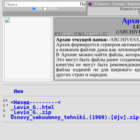
◄
-
Главная
-
Сервис
-
Библио
Универсаль
«И»
«ИЛИ»
Т
Архи
LE
(/ARCHIVE
◄ СМЕНИТЬ
►
|
▼ РАЗВЕРНУТЬ ▼
Архив текущей папки:
/ARCHIVES/L/
Архив формируется сервером автомати
а названия файлов даны как латиницей
В Архиве можно найти файлы, которы
Это могут быть файлы ранее созданны
качества не могут быть рекомендован
файлы изданий не для широкого кру
других стран и народов.
 Имя
...
<Назад---------<
_Levin_G..html
_Levin_G..zip
Osnovy_vakuumnoy_tehniki.(1969).[djv].zip