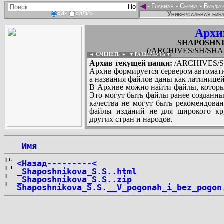
◄
-
Главная
-
Сервис
-
Библио
Универсальная библ
«И»
«ИЛИ»
Архи
SHAPOSHNIK
(/ARCHIVES/SH/SHAP
◄ СМЕНИТЬ
►
|
▼ РАЗВЕРНУТЬ ▼
Архив текущей папки:
/ARCHIVES/S
Архив формируется сервером автомати
а названия файлов даны как латиницей
В Архиве можно найти файлы, которы
Это могут быть файлы ранее созданны
качества не могут быть рекомендован
файлы изданий не для широкого кру
других стран и народов.
 Имя
...
<Назад---------<
_Shaposhnikova_S.S..html
_Shaposhnikova_S.S..zip
Shaposhnikova_S.S.__V_pogonah_i_bez_pogon