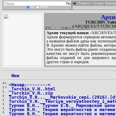
◄
-
Главная
-
Сервис
-
Библио
«И»
«ИЛИ»
Архи
TURCHIN_Valeri
(/ARCHIVES/T/TURCHIN_V
◄ СМЕНИТЬ
►
|
▼ РАЗВЕРНУТЬ ▼
Архив текущей папки:
/ARCHIVES/T/T
Архив формируется сервером автомати
а названия файлов даны как латиницей
В Архиве можно найти файлы, которы
Это могут быть файлы ранее созданны
качества не могут быть рекомендован
файлы изданий не для широкого кру
других стран и народов.
 Имя
...
<Назад---------<
_Turchin_V.N..html
_Turchin_V.N..zip
Turchin_V.N...__Markovskie_cepi.(2016).[d
Turchin_V.N.__Teoriya_veroyatnostey_i_mat
Турчин В.Н., Турчин Е.В._ Марковские цепи
Турчин В.Н._ Теория вероятностей и матема
Турчин В.Н._ Теория вероятностей и матема